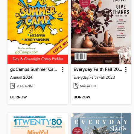
goCamps Summer Camp Directory
Everyday Faith Fall 2023
Annual 2024
Everyday Faith Fall 2023
MAGAZINE
MAGAZINE
BORROW
BORROW