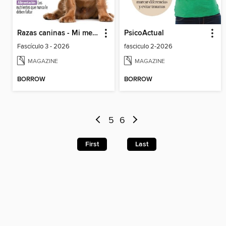
Razas caninas - Mi mejor amigo
PsicoActual
Fascículo 3 - 2026
fasciculo 2-2026
MAGAZINE
MAGAZINE
BORROW
BORROW
5
6
First
Last